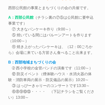
西部公民館の事業とまちづくりの会の共催です。
A：西部公民館
（チラシ裏の⑦⑤は公民館に要申込
事業です）
⑦ 大きなパンケーキ作り（9:00～）
⑤ 焼いている間にはバルーンアートを作ります
（10:00～）
⑪ 焼き上がったパンケーキは、（12：00ごろか
ら）会場に来ている方皆さん食べること出来ます。
B：西部地域まちづくりの会
➁ 西小学校の金管バンドの演奏です（11:00～）
⑫ 防災イベント（煙体験ハウス・水消火器の体
験・消防車両の展示・防災備品の展示）10:20～
③ はっぴーきゃりーのコンサートです13:30～
⑥⑧⑨⑩⑬・・・・ （下記チラシをご覧くださ
い）13:00～