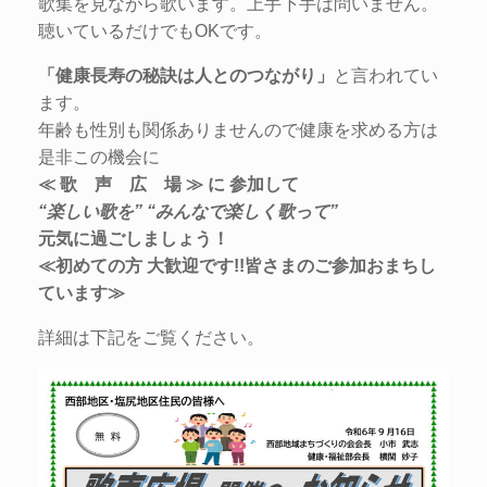
歌集を見ながら歌います。上手下手は問いません。
聴いているだけでもOKです。
「健康長寿の秘訣は人とのつながり」
と言われてい
ます。
年齢も性別も関係ありませんので健康を求める方は
是非この機会に
≪ 歌 声 広 場 ≫ に 参加して
“楽しい歌を”
“みんなで楽しく歌って”
元気に過ごしましょう！
≪初めての方 大歓迎です!!皆さまのご参加おまちし
ています≫
詳細は下記をご覧ください。