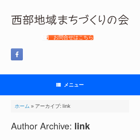
コ
ン
テ
ン
ツ
お問合せはこちら
へ
ス
キ
ッ
プ
メニュー
ホーム
»
アーカイブ: link
Author Archive:
link