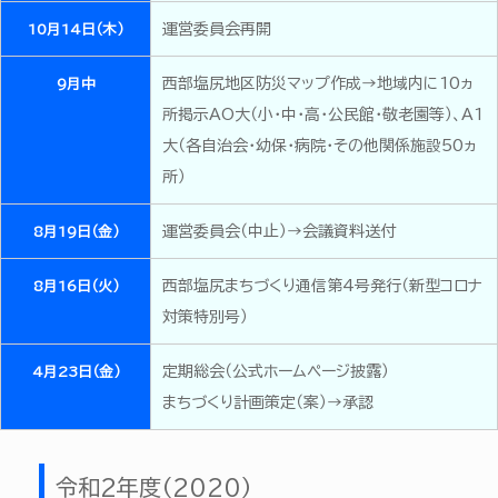
運営委員会再開
10月14日（木）
西部塩尻地区防災マップ作成→地域内に10ヵ
9月中
所掲示AO大（小・中・高・公民館・敬老園等）、A1
大（各自治会・幼保・病院・その他関係施設50ヵ
所）
運営委員会（中止）→会議資料送付
8月19日（金）
西部塩尻まちづくり通信第4号発行（新型コロナ
8月16日（火）
対策特別号）
定期総会（公式ホームページ披露）
4月23日（金）
まちづくり計画策定（案）→承認
令和2年度（2020）