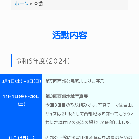
ホーム
»
本会
活動内容
令和6年度（2024）
第7回西部公民館まつりに展示
3月1日（土）～2日（日）
第3回西部地域写真展
11月1日（金）～30日
（土）
今回3回目の取り組みです。写真テーマは自由、
サイズは２L版として西部地域を知ってもらうと
共に地域住民の交流の場として開催しました。
西部公民館に災害用備蓄倉庫を設置のための
11月16日（土）