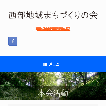
コ
ン
テ
ン
ツ
お問合せはこちら
へ
ス
キ
ッ
プ
メニュー
本会活動