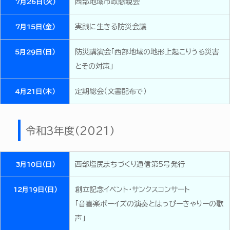
西部地域市政懇親会
7月26日（火）
実践に生きる防災会議
7月15日（金）
防災講演会「西部地域の地形上起こりうる災害
5月29日（日）
とその対策」
定期総会（文書配布で）
4月21日（木）
令和3年度（2021）
西部塩尻まちづくり通信第5号発行
3月10日（日）
創立記念イベント・サンクスコンサート
12月19日（日）
「音喜楽ボーイズの演奏とはっぴーきゃりーの歌
声」