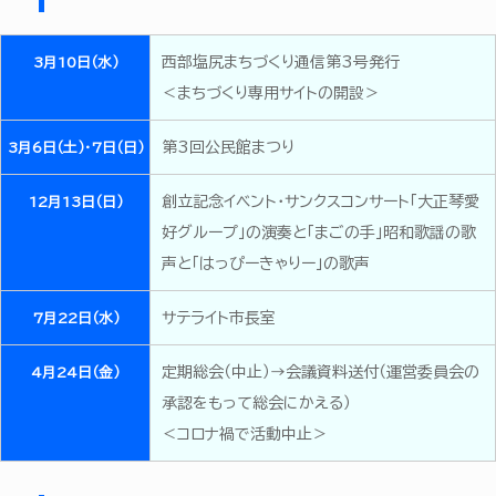
西部塩尻まちづくり通信第3号発行
3月10日（水）
＜まちづくり専用サイトの開設＞
第3回公民館まつり
3月6日（土）・7日（日）
創立記念イベント・サンクスコンサート「大正琴愛
12月13日（日）
好グループ」の演奏と「まごの手」昭和歌謡の歌
声と「はっぴーきゃりー」の歌声
サテライト市長室
7月22日（水）
定期総会（中止）→会議資料送付（運営委員会の
4月24日（金）
承認をもって総会にかえる）
＜コロナ禍で活動中止＞