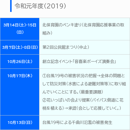
令和元年度（2019）
北保育園のペンキ塗り（北保育園応援事業の取
3月14日（土）・15日
（日）
組み）
第2回公民館まつり（中止）
3月7日（土）・8日（日）
創立記念イベント「音喜楽ボーイズ演奏会」
10月26日（土）
①台風19号の被害状況の把握→全体の問題と
10月17日（木）
して防災対策（水害による避難対策等）に取り組
んでいくことにする。（最重要課題）
②花いっぱいの会より提案（バイパス側道に花
桃を植える）→承認（会として応援していく。）
台風19号による千曲川氾濫の被害発生
10月13日（日）