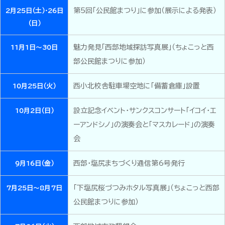
第5回「公民館まつり」に参加（展示による発表）
2月25日（土）・26日
（日）
魅力発見「西部地域探訪写真展」（ちょこっと西
11月1日～30日
部公民館まつりに参加）
西小北校舎駐車場空地に「備蓄倉庫」設置
10月25日（火）
設立記念イベント・サンクスコンサート「イコイ・エ
10月2日（日）
ーアンドシノ」の演奏会と「マスカレード」の演奏
会
西部・塩尻まちづくり通信第6号発行
9月16日（金）
「下塩尻桜づつみホタル写真展」（ちょこっと西部
7月25日～8月7日
公民館まつりに参加）