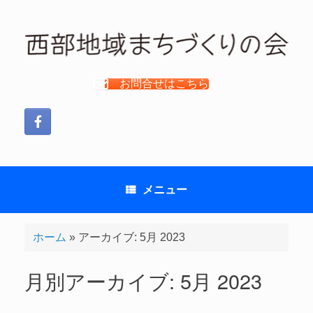
コ
ン
テ
ン
ツ
お問合せはこちら
へ
ス
キ
ッ
プ
メニュー
ホーム
»
アーカイブ: 5月 2023
月別アーカイブ:
5月 2023