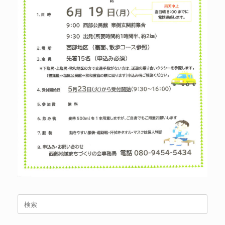
検
索
対